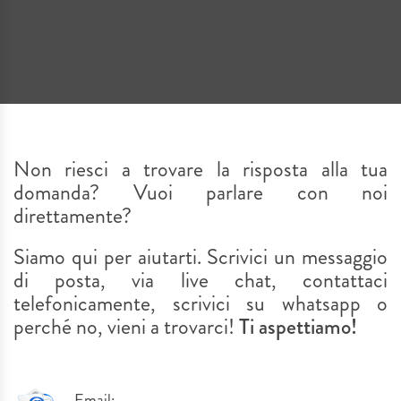
TARGHE RINGRAZIAMENTO
Strutture Porta Targhe
Forze dell'Ordine & Associazioni
Nonni
TARGHE & ASTUCCI LUXURY
Protezioni & Sicurezza
Anniversari e Ricorrenze
Babbo
COLLECTION
Pubblicizzazione Attività
Laurea
Amore...
PENNE PARKER
Non riesci a trovare la risposta alla tua
Interior Design Locali & Attività
Famiglia
domanda? Vuoi parlare con noi
PERSONALIZZABILI
direttamente?
Penne
Pensionamento
Siamo qui per aiutarti. Scrivici un messaggio
MODELLISMO &
Amicizia
di posta, via live chat, contattaci
telefonicamente, scrivici su whatsapp o
COLLEZIONISMO
perché no, vieni a trovarci!
Ti aspettiamo!
GADGET
STUDIO GRAFICO & CREATIVITÀ
Email: