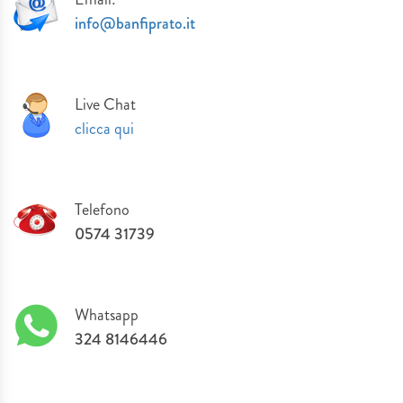
info@banfiprato.it
IDEE REGALO
MATRIMONI & EVENTI SPECIALI
Live Chat
SERVIZIO TAGLIO LASER
clicca qui
PLEXIGLASS
Tel
efono
I NOSTRI LAVORI
0574 31739
W
hatsapp
324 8146446