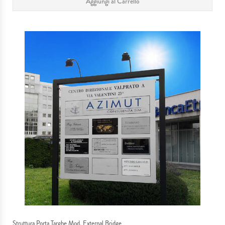
Aggiungi al Carrello
IDEE REGALO
MATRIMONI & EVENTI SPECIALI
SERVIZIO TAGLIO LASER
PLEXIGLASS
I NOSTRI LAVORI
Struttura Porta Targhe Mod. External Bridge