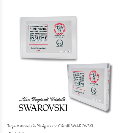
Targa-Mattonella in Plexiglass con Cristalli SWAROVSKI....