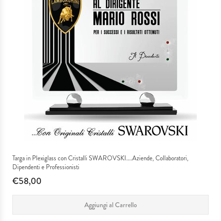
Targa in Plexiglass con Cristalli SWAROVSKI....Aziende, Collaboratori,
Dipendenti e Professionisti
€58,00
Aggiungi al Carrello