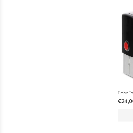
&
Attività
Penne
Timbro Tr
€24,0