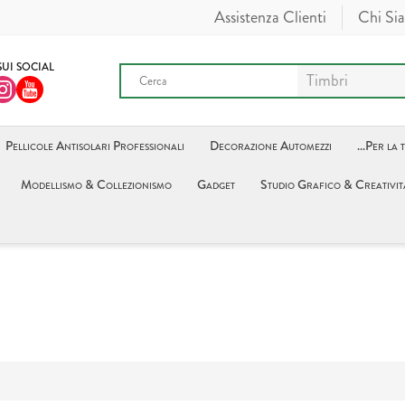
Assistenza Clienti
Chi Si
SUI SOCIAL
Pellicole Antisolari Professionali
Decorazione Automezzi
...Per la 
Modellismo & Collezionismo
Gadget
Studio Grafico & Creativit