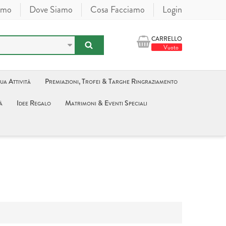
amo
Dove Siamo
Cosa Facciamo
Login
CARRELLO
Vuoto
tua Attività
Premiazioni, Trofei & Targhe Ringraziamento
à
Idee Regalo
Matrimoni & Eventi Speciali