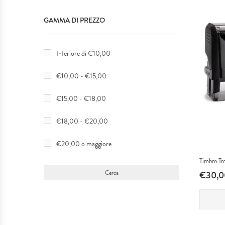
Targhe
IDEE REGALO
GAMMA DI PREZZO
Protezioni
MATRIMONI & EVENTI SPECIALI
Inferiore di €10,00
&
SERVIZIO TAGLIO LASER
€10,00 - €15,00
Sicurezza
PLEXIGLASS
€15,00 - €18,00
Pubblicizzazione
I NOSTRI LAVORI
€18,00 - €20,00
Attività
€20,00 o maggiore
Timbro Tr
Interior
€30,0
Design
Locali