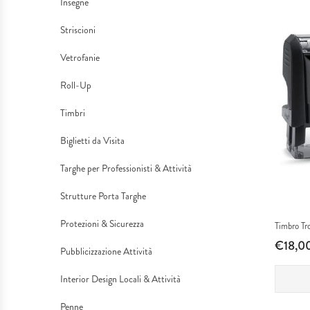
Insegne
Anniversari
Targhe
Ottone
TARGHE RINGRAZIAMENTO
da
Mamma
Striscioni
e
Sportive
Targhe
Visita
TARGHE & ASTUCCI LUXURY
Nonni
Vetrofanie
Ricorrenze
Roll-Up
Coppe
Dibond
COLLECTION
Targhe
Babbo
Laurea
Timbri
Astucci
Targhe
per
PENNE PARKER
Amore...
Biglietti da Visita
Professionali
Professionisti
PERSONALIZZABILI
Famiglia
Targhe per Professionisti & Attività
Luxury
&
MODELLISMO &
Strutture Porta Targhe
Pensionamento
Protezioni & Sicurezza
Timbro Tr
Targhe
Attività
COLLEZIONISMO
Amicizia
€18,0
Pubblicizzazione Attività
a
Strutture
GADGET
Interior Design Locali & Attività
Rilievo
Porta
STUDIO GRAFICO & CREATIVITÀ
Penne