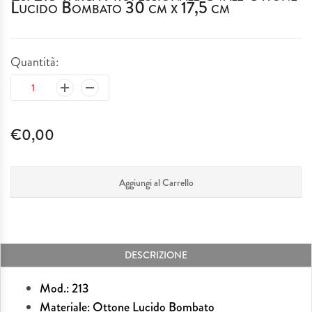
Lucido Bombato 30 cm x 17,5 cm
IDEE REGALO
Quantità:
MATRIMONI & EVENTI SPECIALI
SERVIZIO TAGLIO LASER
€0,00
PLEXIGLASS
I NOSTRI LAVORI
Aggiungi al Carrello
DESCRIZIONE
Mod.: 213
Materiale: Ottone Lucido Bombato