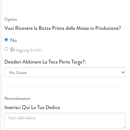
IDEE REGALO
Opzioni
MATRIMONI & EVENTI SPECIALI
Vuoi Ricevere la Bozza Prima della Messa in Produzione?
No
SERVIZIO TAGLIO LASER
SI
(Aggiungi €4,00)
PLEXIGLASS
Desideri Abbinare La Teca Porta Targa?:
I NOSTRI LAVORI
Personalizzazioni
Inserisci Qui La Tua Dedica