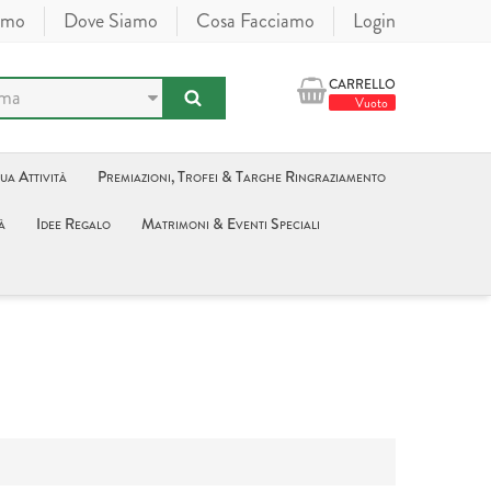
amo
Dove Siamo
Cosa Facciamo
Login
CARRELLO
Vuoto
tua Attività
Premiazioni, Trofei & Targhe Ringraziamento
à
Idee Regalo
Matrimoni & Eventi Speciali