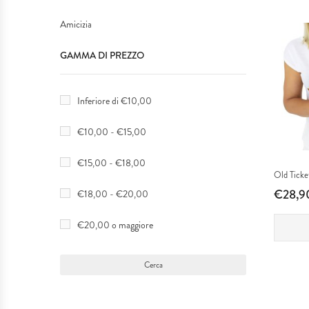
Targhe
Amicizia
IDEE REGALO
GAMMA DI PREZZO
Protezioni
MATRIMONI & EVENTI SPECIALI
&
SERVIZIO TAGLIO LASER
Inferiore di €10,00
Sicurezza
PLEXIGLASS
€10,00 - €15,00
Pubblicizzazione
€15,00 - €18,00
I NOSTRI LAVORI
Old Ticke
€28,9
€18,00 - €20,00
Attività
€20,00 o maggiore
Interior
Design
Locali