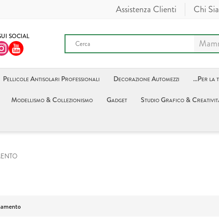
Assistenza Clienti
Chi Si
SUI SOCIAL
Pellicole Antisolari Professionali
Decorazione Automezzi
...Per la 
Modellismo & Collezionismo
Gadget
Studio Grafico & Creativit
MENTO
namento