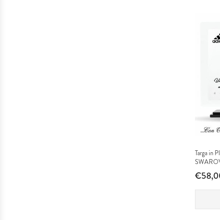
&
Attività
Penne
Targa in Pl
SWAROVSK
€58,0