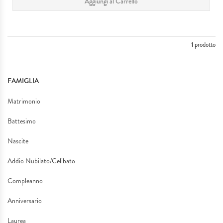
Aggiungi al Carrello
IDEE REGALO
MATRIMONI & EVENTI SPECIALI
1
prodotto
SERVIZIO TAGLIO LASER
FAMIGLIA
PLEXIGLASS
Matrimonio
I NOSTRI LAVORI
Battesimo
Nascite
Addio Nubilato/Celibato
Compleanno
Anniversario
Laurea