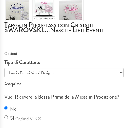
IDEE REGALO
Targa in Plexiglass con Cristalli
MATRIMONI & EVENTI SPECIALI
SWAROVSKI....Nascite Lieti Eventi
SERVIZIO TAGLIO LASER
Opzioni
PLEXIGLASS
Tipo di Carattere:
I NOSTRI LAVORI
Anteprima
Vuoi Ricevere la Bozza Prima della Messa in Produzione?
No
SI
(Aggiungi €4,00)