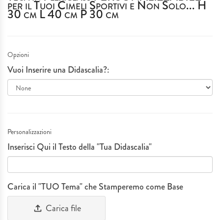
per il Tuoi Cimeli Sportivi e Non Solo... H
30 cm L 40 cm P 30 cm
IDEE REGALO
MATRIMONI & EVENTI SPECIALI
Opzioni
Vuoi Inserire una Didascalia?:
SERVIZIO TAGLIO LASER
PLEXIGLASS
I NOSTRI LAVORI
Personalizzazioni
Inserisci Qui il Testo della "Tua Didascalia"
Carica il "TUO Tema" che Stamperemo come Base
Carica file