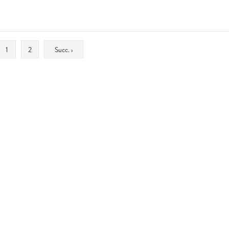
1
2
Succ. ›