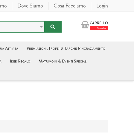
amo
Dove Siamo
Cosa Facciamo
Login
CARRELLO
Vuoto
tua Attività
Premiazioni, Trofei & Targhe Ringraziamento
à
Idee Regalo
Matrimoni & Eventi Speciali