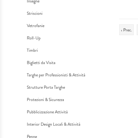
Insegne
Anniversari
Targhe
Ottone
TARGHE RINGRAZIAMENTO
da
Mamma
Striscioni
e
Sportive
Targhe
Visita
TARGHE & ASTUCCI LUXURY
Nonni
Vetrofanie
‹ Prec.
Ricorrenze
Roll-Up
Coppe
Dibond
COLLECTION
Targhe
Babbo
Laurea
Timbri
Astucci
Targhe
per
PENNE PARKER
Amore...
Biglietti da Visita
Professionali
Professionisti
PERSONALIZZABILI
Famiglia
Targhe per Professionisti & Attività
Luxury
&
MODELLISMO &
Strutture Porta Targhe
Pensionamento
Protezioni & Sicurezza
Targhe
Attività
COLLEZIONISMO
Amicizia
Pubblicizzazione Attività
a
Strutture
GADGET
Interior Design Locali & Attività
Rilievo
Porta
STUDIO GRAFICO & CREATIVITÀ
Penne