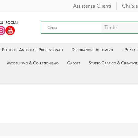
Assistenza Clienti
Chi Si
SUI SOCIAL
Pellicole Antisolari Professionali
Decorazione Automezzi
...Per la 
Modellismo & Collezionismo
Gadget
Studio Grafico & Creativit