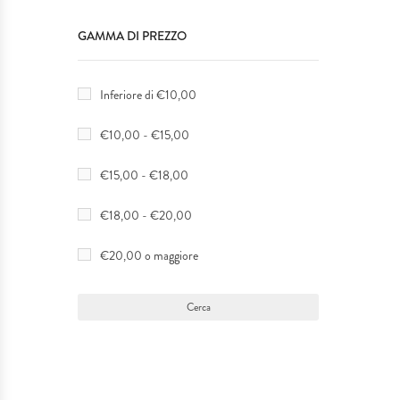
Targhe
IDEE REGALO
GAMMA DI PREZZO
Protezioni
MATRIMONI & EVENTI SPECIALI
Inferiore di €10,00
&
SERVIZIO TAGLIO LASER
€10,00 - €15,00
Sicurezza
PLEXIGLASS
€15,00 - €18,00
Pubblicizzazione
I NOSTRI LAVORI
€18,00 - €20,00
Attività
€20,00 o maggiore
Interior
Design
Locali